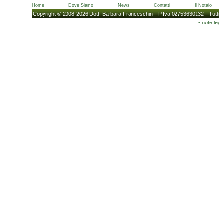
Home
Dove Siamo
News
Contatti
Il Notaio
Copyright © 2008-2026 Dott. Barbara Franceschini - P.Iva 02753630132 - Tutti i d
- note leg