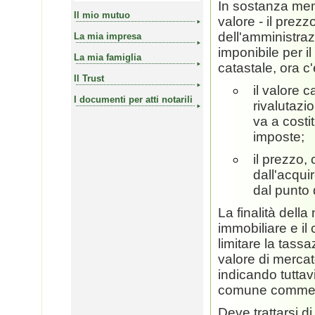
In sostanza men
Il mio mutuo
valore - il prez
dell'amministraz
La mia impresa
imponibile per il
La mia famiglia
catastale, ora c'
Il Trust
il valore 
I documenti per atti notarili
rivalutazi
va a costit
imposte;
il prezzo,
dall'acqui
dal punto d
La finalità dell
immobiliare e il
limitare la tassa
valore di mercat
indicando tuttav
comune commer
Deve trattarsi d