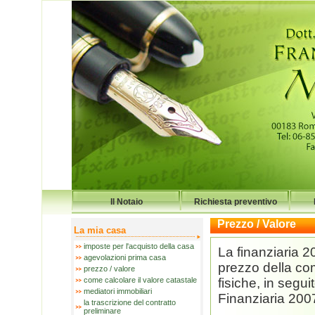
Il Notaio
Richiesta preventivo
Prezzo / Valore
La mia casa
imposte per l'acquisto della casa
La finanziaria 2
agevolazioni prima casa
prezzo della com
prezzo / valore
come calcolare il valore catastale
fisiche, in segu
mediatori immobiliari
Finanziaria 200
la trascrizione del contratto
preliminare